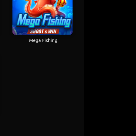
Mega Fishing