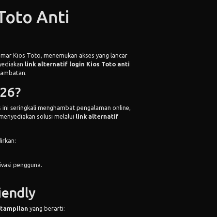
Toto Anti
ggemar Kios Toto, menemukan akses yang lancar
nyediakan
link alternatif login Kios Toto anti
hambatan.
026?
 ini seringkali menghambat pengalaman online,
menyediakan solusi melalui
link alternatif
irkan:
rivasi pengguna.
iendly
tampilan
yang berarti: