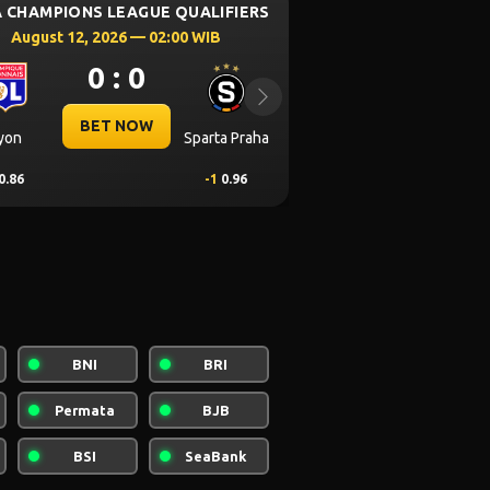
A CHAMPIONS LEAGUE QUALIFIERS
August 11, 2026 — 22:59 WIB
0 : 0
Next
BET NOW
Union Saint-
 Glimt
Gilloise
5
0.82
-0.75
1.00
BNI
BRI
Permata
BJB
BSI
SeaBank