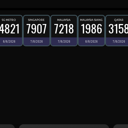
SG METRO
SINGAPORE
MALAYSIA
MALAYSIA SIANG
QATAR
4821
7907
7218
1986
315
8/8/2026
7/8/2026
7/8/2026
8/8/2026
7/8/2026