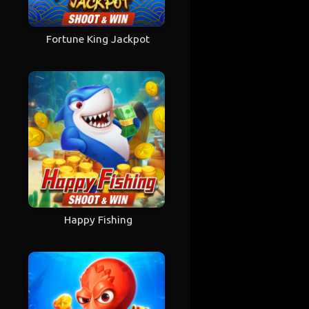
Fortune King Jackpot
Happy Fishing