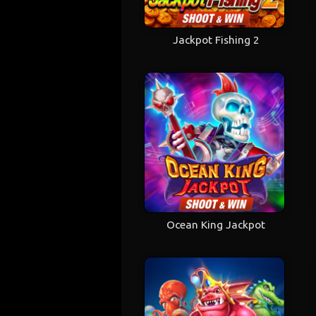
Jackpot Fishing 2
Ocean King Jackpot