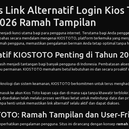
Link Alternatif Login Kios 
 2026 Ramah Tampilan
itas menjadi kunci utama bagi para pengguna internet. Terutama bagi Anda pen
membahas secara mendalam mengenai
KIOSTOTO
, platform terkemuka yang me
amah pengguna, memastikan pengalaman bermain Anda tetap optimal tanpa 
atif KIOSTOTO Penting di Tahun 2
masih menjadi tantangan bagi banyak pengguna di Indonesia. Pembatasan akses
tau permainan.
KIOSTOTO
memahami betul kebutuhan ini dan secara proaktif 
teknologi dan sistem keamanan, KIOSTOTO berkomitmen untuk terus menghad
suk ke akun Kios Toto kapan saja dan di mana saja tanpa khawatir terblokir.
ng disediakan telah melalui proses verifikasi ketat untuk melindungi data dan p
 henti untuk memastikan link alternatif selalu aktif dan dapat diakses.
TOTO: Ramah Tampilan dan User-Fr
mperhatikan pengalaman pengguna. Situs ini dirancang dengan konsep
ramah 