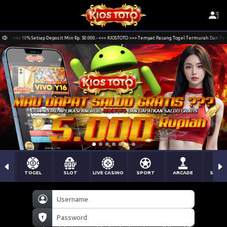
 10% Setiap Deposit Min Rp. 50.000.- <<< KIOSTOTO >>> Tempat Pasang Togel Termurah Dan Terperca
TOGEL
SLOT
LIVE CASINO
SPORT
ARCADE
SABU