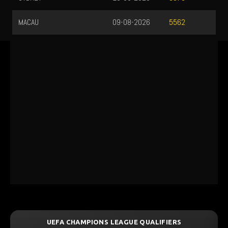
MACAU
09-08-2026
5562
LEAGUE QUALIFIERS
UEFA CHAMPIONS LEAGU