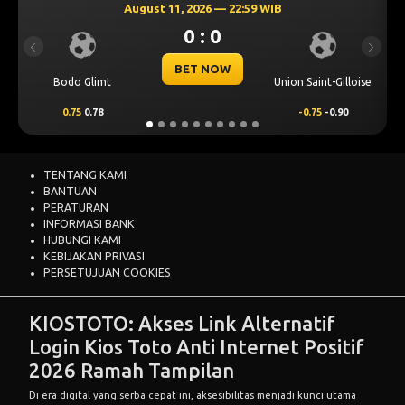
26 — 22:59 WIB
August 11, 2026 — 2
: 0
0 : 0
Previous
Next
 NOW
BET NOW
Union Saint-Gilloise
Kairat Almaty (n)
-0.75
-0.90
0.00
0.82
TENTANG KAMI
BANTUAN
PERATURAN
INFORMASI BANK
HUBUNGI KAMI
KEBIJAKAN PRIVASI
PERSETUJUAN COOKIES
KIOSTOTO: Akses Link Alternatif
Login Kios Toto Anti Internet Positif
2026 Ramah Tampilan
Di era digital yang serba cepat ini, aksesibilitas menjadi kunci utama