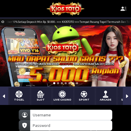
r 10% Setiap Deposit Min Rp. 50.000.- <<< KIOSTOTO >>> Tempat Pasang Togel Termurah Dan Terperc
TOGEL
SLOT
LIVE CASINO
SPORT
ARCADE
SABU