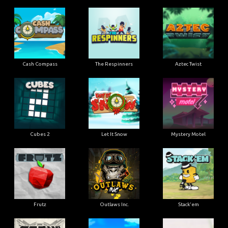
Cash Compass
The Respinners
Aztec Twist
Cubes 2
Let It Snow
Mystery Motel
Frutz
Outlaws Inc.
Stack'em