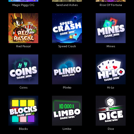
Magic Piggy OG
Sand and Ashes
Rise Of Fortuna
Red Pascal
Speed Crash
Mines
Coins
Plinko
Hi-Lo
Blocks
Limbo
Dice