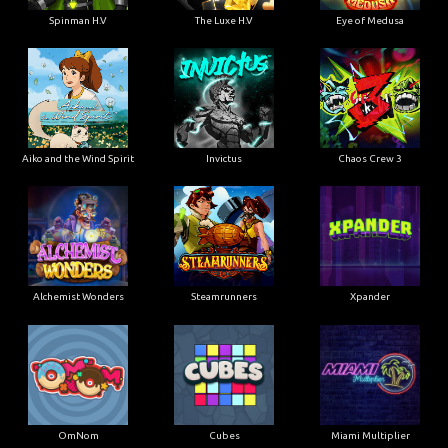
Spinman H.V
The Luxe H.V
Eye of Medusa
Aiko and the Wind Spirit
Invictus
Chaos Crew 3
Alchemist Wonders
Steamrunners
Xpander
OmNom
Cubes
Miami Multiplier