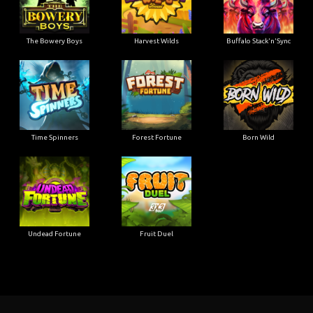
The Bowery Boys
Harvest Wilds
Buffalo Stack'n'Sync
Time Spinners
Forest Fortune
Born Wild
Undead Fortune
Fruit Duel