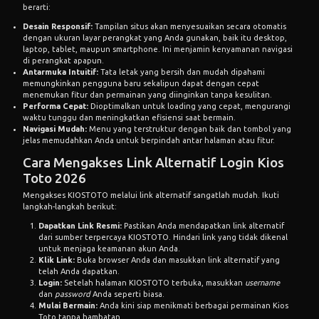
berarti:
Desain Responsif:
Tampilan situs akan menyesuaikan secara otomatis
dengan ukuran layar perangkat yang Anda gunakan, baik itu desktop,
laptop, tablet, maupun smartphone. Ini menjamin kenyamanan navigasi
di perangkat apapun.
Antarmuka Intuitif:
Tata letak yang bersih dan mudah dipahami
memungkinkan pengguna baru sekalipun dapat dengan cepat
menemukan fitur dan permainan yang diinginkan tanpa kesulitan.
Performa Cepat:
Dioptimalkan untuk loading yang cepat, mengurangi
waktu tunggu dan meningkatkan efisiensi saat bermain.
Navigasi Mudah:
Menu yang terstruktur dengan baik dan tombol yang
jelas memudahkan Anda untuk berpindah antar halaman atau fitur.
Cara Mengakses Link Alternatif Login Kios
Toto 2026
Mengakses KIOSTOTO melalui link alternatif sangatlah mudah. Ikuti
langkah-langkah berikut:
Dapatkan Link Resmi:
Pastikan Anda mendapatkan link alternatif
dari sumber terpercaya KIOSTOTO. Hindari link yang tidak dikenal
untuk menjaga keamanan akun Anda.
Klik Link:
Buka browser Anda dan masukkan link alternatif yang
telah Anda dapatkan.
Login:
Setelah halaman KIOSTOTO terbuka, masukkan
username
dan
password
Anda seperti biasa.
Mulai Bermain:
Anda kini siap menikmati berbagai permainan Kios
Toto tanpa hambatan.