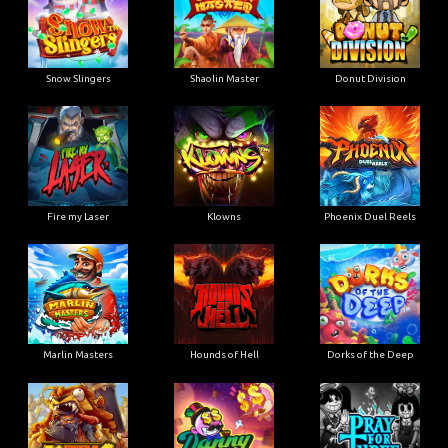
Snow Slingers
Shaolin Master
Donut Division
Fire my Laser
Klowns
Phoenix Duel Reels
Marlin Masters
Hounds of Hell
Dorks of the Deep