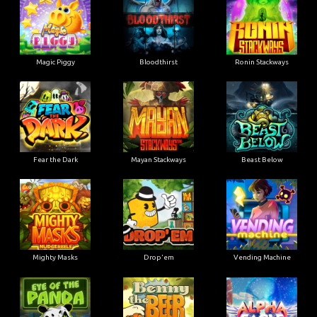
Magic Piggy
Bloodthirst
Ronin Stackways
Fear the Dark
Mayan Stackways
Beast Below
Mighty Masks
Drop'em
Vending Machine