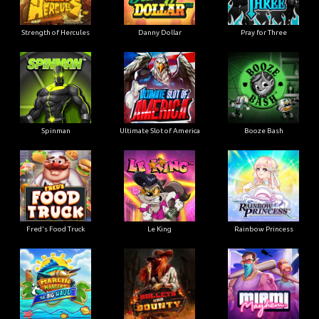
Strength of Hercules
Danny Dollar
Pray for Three
Ultimate Slot of America
Booze Bash
Spinman
Le King
Fred's Food Truck
Rainbow Princess