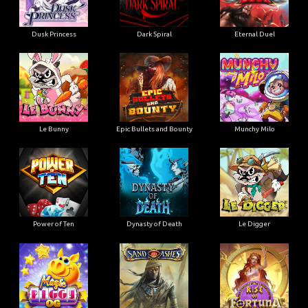
Dusk Princess
Dark Spiral
Eternal Duel
Le Bunny
Epic Bullets and Bounty
Munchy Milo
Power of Ten
Dynasty of Death
Le Digger