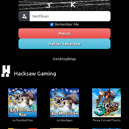
Remember Me
Masuk
Daftar Sekarang
Desktop
Wap
Hacksaw Gaming
Le Football Fan
Le Hooligan
Three Cursed Chests