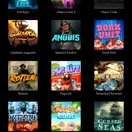
Evil Eyes
Chaos Crew 2
Chaos Crew
Gladiator Legends
Hand of Anubis
Dork Unit
Rotten
Pug Life
Temple of Torment