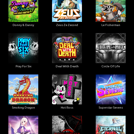
Donny & Danny
Zeus Ze Zecond
Le Fisherman
Pray For Six
Deal With Death
Circle Of Life
Smoking Dragon
Hot Ross
Superstar Sevens