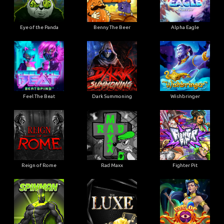
Eye of the Panda
Benny The Beer
Alpha Eagle
Feel The Beat
Dark Summoning
Wishbringer
Reign of Rome
Rad Maxx
Fighter Pit