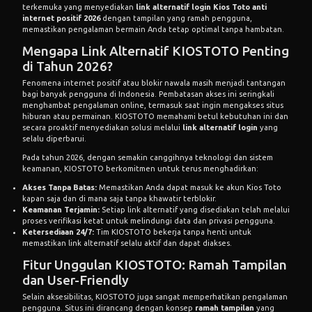
terkemuka yang menyediakan
link alternatif login Kios Toto anti
internet positif 2026
dengan tampilan yang ramah pengguna,
memastikan pengalaman bermain Anda tetap optimal tanpa hambatan.
Mengapa Link Alternatif KIOSTOTO Penting
di Tahun 2026?
Fenomena internet positif atau blokir nawala masih menjadi tantangan
bagi banyak pengguna di Indonesia. Pembatasan akses ini seringkali
menghambat pengalaman online, termasuk saat ingin mengakses situs
hiburan atau permainan.
KIOSTOTO
memahami betul kebutuhan ini dan
secara proaktif menyediakan solusi melalui
link alternatif login
yang
selalu diperbarui.
Pada tahun 2026, dengan semakin canggihnya teknologi dan sistem
keamanan, KIOSTOTO berkomitmen untuk terus menghadirkan:
Akses Tanpa Batas:
Memastikan Anda dapat masuk ke akun Kios Toto
kapan saja dan di mana saja tanpa khawatir terblokir.
Keamanan Terjamin:
Setiap link alternatif yang disediakan telah melalui
proses verifikasi ketat untuk melindungi data dan privasi pengguna.
Ketersediaan 24/7:
Tim KIOSTOTO bekerja tanpa henti untuk
memastikan link alternatif selalu aktif dan dapat diakses.
Fitur Unggulan KIOSTOTO: Ramah Tampilan
dan User-Friendly
Selain aksesibilitas, KIOSTOTO juga sangat memperhatikan pengalaman
pengguna. Situs ini dirancang dengan konsep
ramah tampilan
yang