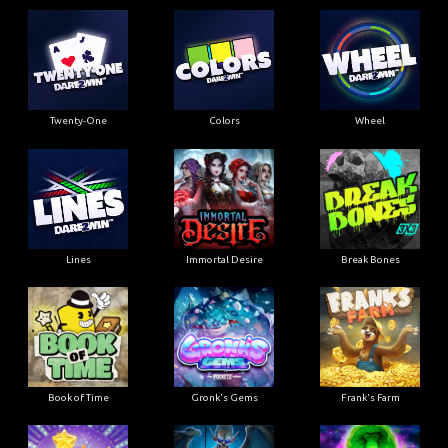
Twenty-One
Colors
Wheel
Lines
Immortal Desire
Break Bones
Book of Time
Gronk's Gems
Frank's Farm