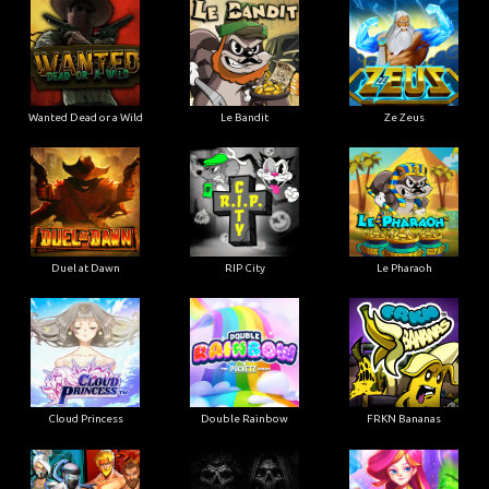
Wanted Dead or a Wild
Le Bandit
Ze Zeus
Duel at Dawn
RIP City
Le Pharaoh
Cloud Princess
Double Rainbow
FRKN Bananas