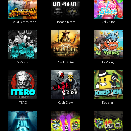
Fist Of Destruction
Life and Death
Jelly Slice
SixSixSix
2 Wild 2 Die
Le Viking
ITERO
Cash Crew
Keep'em