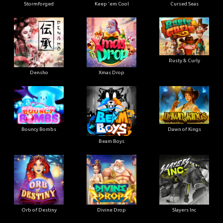
Stormforged
Keep 'em Cool
Cursed Seas
Rusty & Curly
Densho
Xmas Drop
Bouncy Bombs
Dawn of Kings
Beam Boys
Orb of Destiny
Divine Drop
Slayers Inc