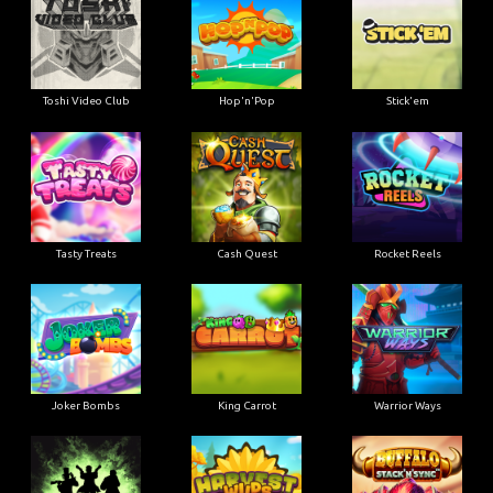
Toshi Video Club
Hop'n'Pop
Stick'em
Tasty Treats
Cash Quest
Rocket Reels
Joker Bombs
King Carrot
Warrior Ways