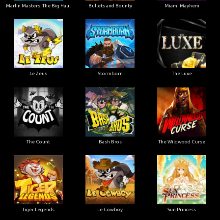
Marlin Masters: The Big Haul
Bullets and Bounty
Miami Mayhem
Le Zeus
Stormborn
The Luxe
The Count
Bash Bros
The Wildwood Curse
Tiger Legends
Le Cowboy
Sun Princess