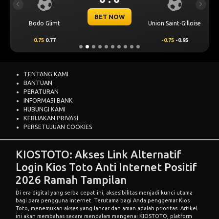
Previous
Next
BET NOW
Bodo Glimt
Union Saint-Gilloise
0.75
0.77
-0.75
-0.95
TENTANG KAMI
BANTUAN
PERATURAN
INFORMASI BANK
HUBUNGI KAMI
KEBIJAKAN PRIVASI
PERSETUJUAN COOKIES
KIOSTOTO: Akses Link Alternatif
Login Kios Toto Anti Internet Positif
2026 Ramah Tampilan
Di era digital yang serba cepat ini, aksesibilitas menjadi kunci utama
bagi para pengguna internet. Terutama bagi Anda penggemar Kios
Toto, menemukan akses yang lancar dan aman adalah prioritas. Artikel
ini akan membahas secara mendalam mengenai
KIOSTOTO
, platform