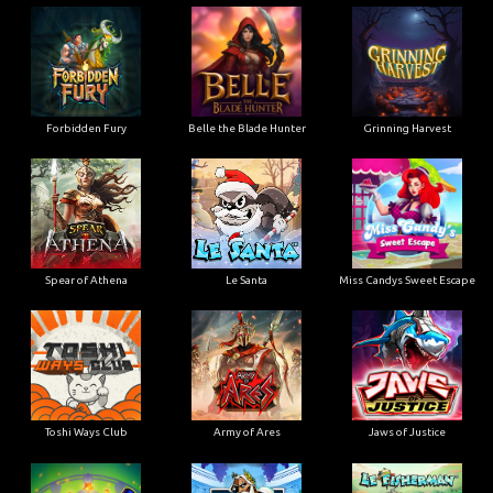
Forbidden Fury
Belle the Blade Hunter
Grinning Harvest
Spear of Athena
Le Santa
Miss Candys Sweet Escape
Toshi Ways Club
Army of Ares
Jaws of Justice