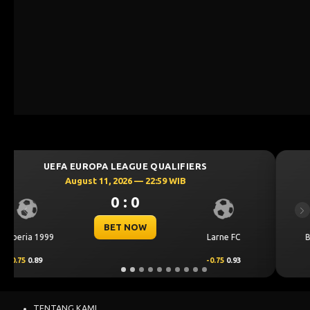
UEFA CHAMPIONS LEAGUE QUALIFIERS
August 11, 2026 — 22:59 WIB
0 : 0
Previous
Ne
BET NOW
C
Bodo Glimt
Union Saint-Gill
3
0.75
0.77
-0.75
-0.95
TENTANG KAMI