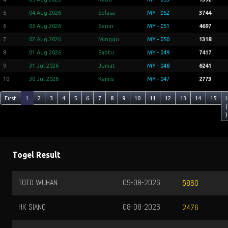
5
04 Aug 2026
Selasa
MY - 052
3744
6
03 Aug 2026
Senin
MY - 051
4697
7
02 Aug 2026
Minggu
MY - 050
1318
8
01 Aug 2026
Sabtu
MY - 049
7417
9
31 Jul 2026
Jumat
MY - 048
6241
10
30 Jul 2026
Kamis
MY - 047
2773
First
1
2
3
4
5
6
7
8
9
10
11
12
13
14
15
(
)
Togel Result
TOTO WUHAN
09-08-2026
5860
HK SIANG
08-08-2026
2476