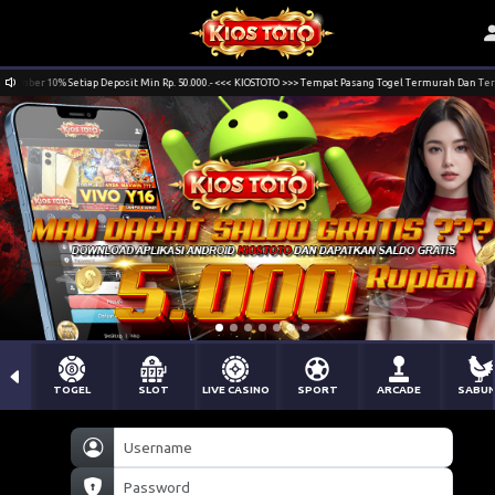
r 10% Setiap Deposit Min Rp. 50.000.- <<< KIOSTOTO >>> Tempat Pasang Togel Termurah Dan Terperc
TOGEL
SLOT
LIVE CASINO
SPORT
ARCADE
SABU