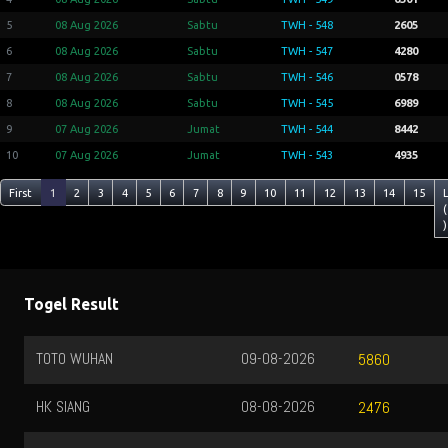
5
08 Aug 2026
Sabtu
TWH - 548
2605
6
08 Aug 2026
Sabtu
TWH - 547
4280
7
08 Aug 2026
Sabtu
TWH - 546
0578
8
08 Aug 2026
Sabtu
TWH - 545
6989
9
07 Aug 2026
Jumat
TWH - 544
8442
10
07 Aug 2026
Jumat
TWH - 543
4935
First
1
2
3
4
5
6
7
8
9
10
11
12
13
14
15
(
)
Togel Result
TOTO WUHAN
09-08-2026
5860
HK SIANG
08-08-2026
2476