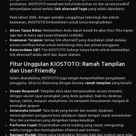
permainan.
KIOSTOTO
memahami betul kebutuhan ini dan secara proaktif
menyediakan solusi melalui
link alternatif login
yang selalu diperbarui.
Pada tahun 2026, dengan semakin canggihnya teknologi dan sistem
keamanan, KIOSTOTO berkomitmen untuk terus menghadirkan:
Akses Tanpa Batas:
Memastikan Anda dapat masuk ke akun Kios Toto kapan
saja dan di mana saja tanpa khawatir terblokir.
Keamanan Terjamin:
Setiap link alternatif yang disediakan telah melalui
proses verifikasi ketat untuk melindungi data dan privasi pengguna.
Ketersediaan 24/7:
Tim KIOSTOTO bekerja tanpa henti untuk memastikan
link alternatif selalu aktif dan dapat diakses.
Fitur Unggulan KIOSTOTO: Ramah Tampilan
dan User-Friendly
Selain aksesibilitas, KIOSTOTO juga sangat memperhatikan pengalaman
pengguna. Situs ini dirancang dengan konsep
ramah tampilan
yang berarti:
Desain Responsif:
Tampilan situs akan menyesuaikan secara otomatis
dengan ukuran layar perangkat yang Anda gunakan, baik itu desktop,
laptop, tablet, maupun smartphone. Ini menjamin kenyamanan navigasi di
perangkat apapun.
Antarmuka Intuitif:
Tata letak yang bersih dan mudah dipahami
memungkinkan pengguna baru sekalipun dapat dengan cepat menemukan
fitur dan permainan yang diinginkan tanpa kesulitan.
Performa Cepat:
Dioptimalkan untuk loading yang cepat, mengurangi
waktu tunggu dan meningkatkan efisiensi saat bermain.
Navigasi Mudah:
Menu yang terstruktur dengan baik dan tombol yang jelas