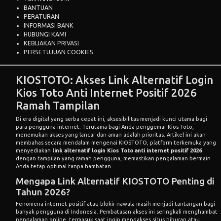
BANTUAN
PERATURAN
INFORMASI BANK
HUBUNGI KAMI
KEBIJAKAN PRIVASI
PERSETUJUAN COOKIES
KIOSTOTO: Akses Link Alternatif Login
Kios Toto Anti Internet Positif 2026
Ramah Tampilan
Di era digital yang serba cepat ini, aksesibilitas menjadi kunci utama bagi
para pengguna internet. Terutama bagi Anda penggemar Kios Toto,
menemukan akses yang lancar dan aman adalah prioritas. Artikel ini akan
membahas secara mendalam mengenai
KIOSTOTO
, platform terkemuka yang
menyediakan
link alternatif login Kios Toto anti internet positif 2026
dengan tampilan yang ramah pengguna, memastikan pengalaman bermain
Anda tetap optimal tanpa hambatan.
Mengapa Link Alternatif KIOSTOTO Penting di
Tahun 2026?
Fenomena internet positif atau blokir nawala masih menjadi tantangan bagi
banyak pengguna di Indonesia. Pembatasan akses ini seringkali menghambat
pengalaman online, termasuk saat ingin mengakses situs hiburan atau