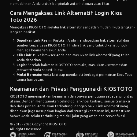
memudahkan Anda untuk berpindah antar halaman atau fitur.
Cara Mengakses Link Alternatif Login Kios
Toto 2026
Mengakses KIOSTOTO melalui link alternatif sangatlah mudah. Ikuti langkah-
langkah berikut:
Dapatkan Link Resmi:
Pastikan Anda mendapatkan link alternatif dari
sumber terpercaya KIOSTOTO. Hindari link yang tidak dikenal untuk
menjaga keamanan akun Anda.
Klik Link:
Buka browser Anda dan masukkan link alternatif yang telah
Anda dapatkan.
Login:
Setelah halaman KIOSTOTO terbuka, masukkan
username
dan
password
Anda seperti biasa.
Mulai Bermain:
Anda kini siap menikmati berbagai permainan Kios Toto
tanpa hambatan.
Keamanan dan Privasi Pengguna di KIOSTOTO
KIOSTOTO menempatkan keamanan dan privasi pengguna sebagai prioritas
utama. Dengan menggunakan teknologi enkripsi terbaru, semua transaksi
dan data pribadi Anda akan terlindungi dengan baik. Link alternatif yang
disediakan juga merupakan bagian dari strategi keamanan ini, memastikan
bahwa Anda selalu terhubung melalui jalur yang aman dan terverifikasi.
© 2015 - 2026 Copyright KIOSTOTO.
All Rights Reserved.