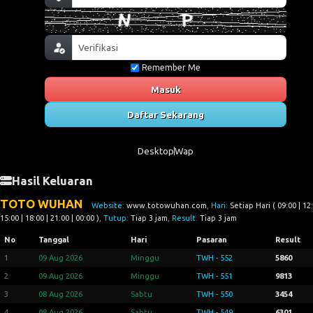
Remember Me
Masuk
Daftar Sekarang
Desktop
Wap
Hasil Keluaran
TOTO WUHAN
Website:
www.totowuhan.com
, Hari:
Setiap Hari ( 09:00 | 12:
15:00 | 18:00 | 21:00 | 00:00 )
, Tutup:
Tiap 3 jam
, Result:
Tiap 3 jam
No
Tanggal
Hari
Pasaran
Result
1
09 Aug 2026
Minggu
TWH - 552
5860
2
09 Aug 2026
Minggu
TWH - 551
9813
3
08 Aug 2026
Sabtu
TWH - 550
3454
4
08 Aug 2026
Sabtu
TWH - 549
6301