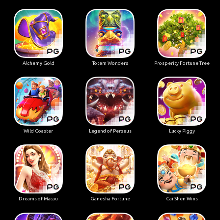
Alchemy Gold
Totem Wonders
Prosperity Fortune Tree
Wild Coaster
Legend of Perseus
Lucky Piggy
Dreams of Macau
Ganesha Fortune
Cai Shen Wins