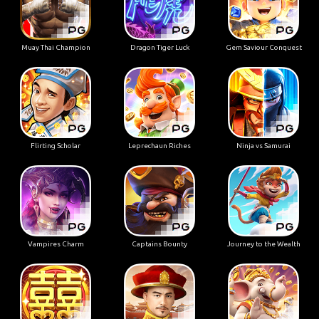
Muay Thai Champion
Dragon Tiger Luck
Gem Saviour Conquest
Flirting Scholar
Leprechaun Riches
Ninja vs Samurai
Vampires Charm
Captains Bounty
Journey to the Wealth