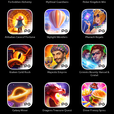
Forbidden Alchemy
Mythical Guardians
Poker Kingdom Win
Alibabas Cave of Fortune
Skylight Wonders
Pharaoh Royals
Kraken Gold Rush
Majestic Empire
Grimms Bounty: Hansel &
Gretel
Galaxy Miner
Dragons Treasure Quest
Diner Frenzy Spins