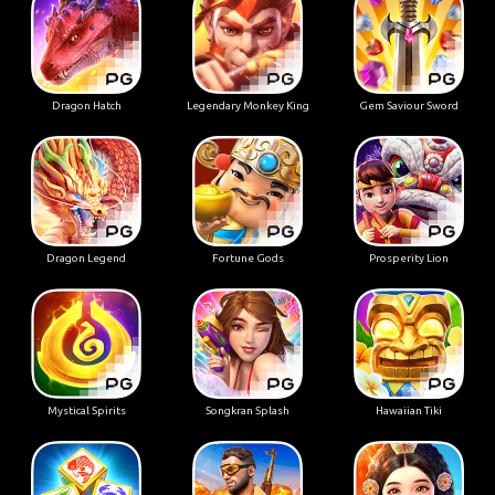
Dragon Hatch
Legendary Monkey King
Gem Saviour Sword
Dragon Legend
Fortune Gods
Prosperity Lion
Mystical Spirits
Songkran Splash
Hawaiian Tiki