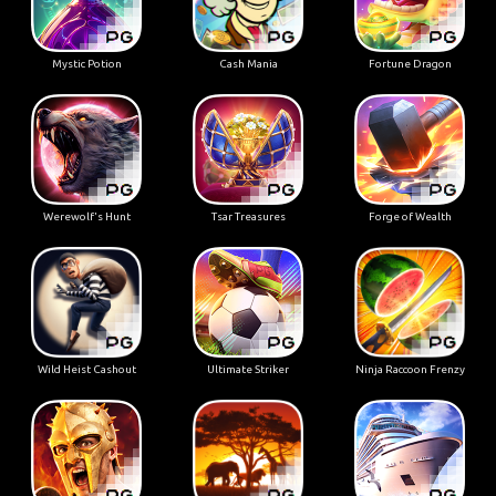
Mystic Potion
Cash Mania
Fortune Dragon
Werewolf's Hunt
Tsar Treasures
Forge of Wealth
Wild Heist Cashout
Ultimate Striker
Ninja Raccoon Frenzy