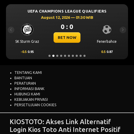
UEFA CHAMPIONS LEAGUE QUALIFIERS
August 12, 2026 — 01:30 WIB
0 : 0
Previous
Next
BET NOW
SK Sturm Graz
Fenerbahce
-0.5
0.95
0.5
0.87
TENTANG KAMI
BANTUAN
PERATURAN
INFORMASI BANK
HUBUNGI KAMI
KEBIJAKAN PRIVASI
PERSETUJUAN COOKIES
KIOSTOTO: Akses Link Alternatif
Login Kios Toto Anti Internet Positif