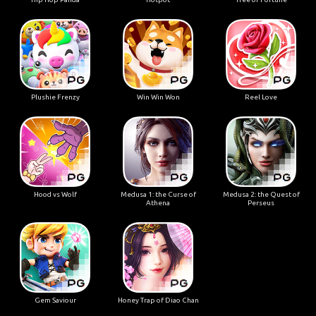
Plushie Frenzy
Win Win Won
Reel Love
Hood vs Wolf
Medusa 1: the Curse of
Medusa 2: the Quest of
Athena
Perseus
Gem Saviour
Honey Trap of Diao Chan