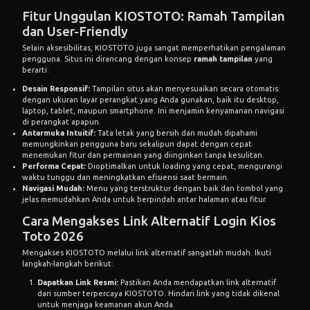
Fitur Unggulan KIOSTOTO: Ramah Tampilan
dan User-Friendly
Selain aksesibilitas, KIOSTOTO juga sangat memperhatikan pengalaman
pengguna. Situs ini dirancang dengan konsep
ramah tampilan
yang
berarti:
Desain Responsif:
Tampilan situs akan menyesuaikan secara otomatis
dengan ukuran layar perangkat yang Anda gunakan, baik itu desktop,
laptop, tablet, maupun smartphone. Ini menjamin kenyamanan navigasi
di perangkat apapun.
Antarmuka Intuitif:
Tata letak yang bersih dan mudah dipahami
memungkinkan pengguna baru sekalipun dapat dengan cepat
menemukan fitur dan permainan yang diinginkan tanpa kesulitan.
Performa Cepat:
Dioptimalkan untuk loading yang cepat, mengurangi
waktu tunggu dan meningkatkan efisiensi saat bermain.
Navigasi Mudah:
Menu yang terstruktur dengan baik dan tombol yang
jelas memudahkan Anda untuk berpindah antar halaman atau fitur.
Cara Mengakses Link Alternatif Login Kios
Toto 2026
Mengakses KIOSTOTO melalui link alternatif sangatlah mudah. Ikuti
langkah-langkah berikut:
Dapatkan Link Resmi:
Pastikan Anda mendapatkan link alternatif
dari sumber terpercaya KIOSTOTO. Hindari link yang tidak dikenal
untuk menjaga keamanan akun Anda.