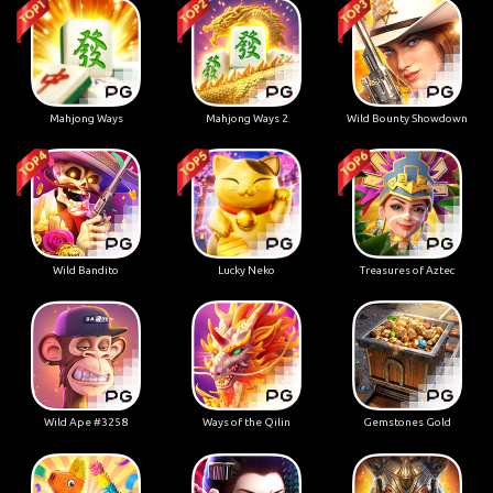
Mahjong Ways
Mahjong Ways 2
Wild Bounty Showdown
Wild Bandito
Lucky Neko
Treasures of Aztec
Wild Ape #3258
Ways of the Qilin
Gemstones Gold