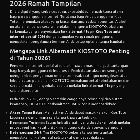
2026 Ramah Tampilan
Di era digital yang serba cepat ini, aksesibilitas menjadi kunci utama
bagi para pengguna internet. Terutama bagi Anda penggemar Kios
Toto, menemukan akses yang lancar dan aman adalah prioritas. Artikel
ini akan membahas secara mendalam mengenai
KIOSTOTO
, platform
terkemuka yang menyediakan
link alternatif login Kios Toto anti
internet positif 2026
dengan tampilan yang ramah pengguna,
memastikan pengalaman bermain Anda tetap optimal tanpa hambatan.
Mengapa Link Alternatif KIOSTOTO Penting
di Tahun 2026?
Fenomena internet positif atau blokir nawala masih menjadi tantangan
bagi banyak pengguna di Indonesia. Pembatasan akses ini seringkali
menghambat pengalaman online, termasuk saat ingin mengakses situs
hiburan atau permainan.
KIOSTOTO
memahami betul kebutuhan ini dan
secara proaktif menyediakan solusi melalui
link alternatif login
yang
selalu diperbarui.
Pada tahun 2026, dengan semakin canggihnya teknologi dan sistem
keamanan, KIOSTOTO berkomitmen untuk terus menghadirkan:
Akses Tanpa Batas:
Memastikan Anda dapat masuk ke akun Kios Toto
kapan saja dan di mana saja tanpa khawatir terblokir.
Keamanan Terjamin:
Setiap link alternatif yang disediakan telah melalui
proses verifikasi ketat untuk melindungi data dan privasi pengguna.
Ketersediaan 24/7:
Tim KIOSTOTO bekerja tanpa henti untuk
memastikan link alternatif selalu aktif dan dapat diakses.