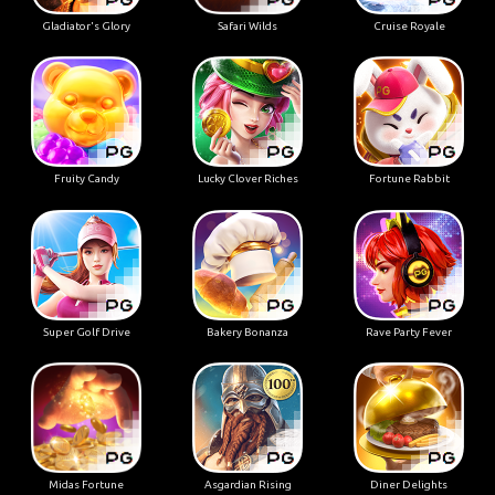
Gladiator's Glory
Safari Wilds
Cruise Royale
Fruity Candy
Lucky Clover Riches
Fortune Rabbit
Super Golf Drive
Bakery Bonanza
Rave Party Fever
Midas Fortune
Asgardian Rising
Diner Delights