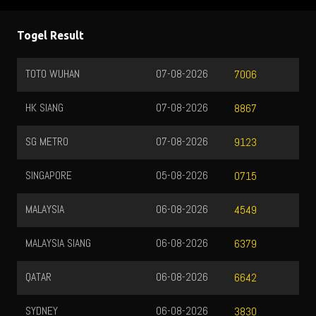
Togel Result
TOTO WUHAN
07-08-2026
7006
HK SIANG
07-08-2026
8867
SG METRO
07-08-2026
9123
SINGAPORE
05-08-2026
0715
MALAYSIA
06-08-2026
4549
MALAYSIA SIANG
06-08-2026
6379
QATAR
06-08-2026
6642
SYDNEY
06-08-2026
3830