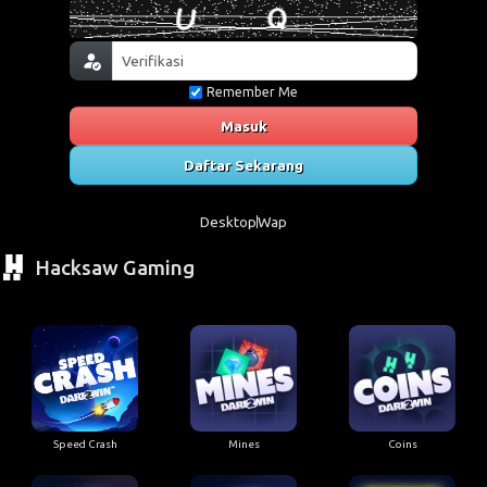
Remember Me
Masuk
Daftar Sekarang
Desktop
Wap
Hacksaw Gaming
Speed Crash
Mines
Coins