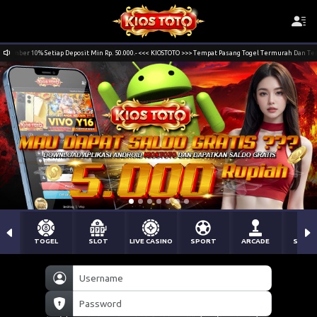
10% Setiap Deposit Min Rp. 50.000.- <<< KIOSTOTO >>> Tempat Pasang Togel Termurah Dan Terpercay
TOGEL
SLOT
LIVE CASINO
SPORT
ARCADE
SABU