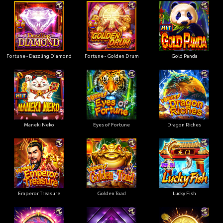
Fortune - Dazzling Diamond
Fortune - Golden Drum
Gold Panda
Maneki Neko
Eyes of Fortune
Dragon Riches
Emperor Treasure
Golden Toad
Lucky Fish