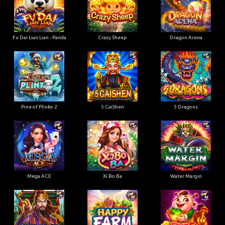
Fu Dai Lian Lian - Panda
Crazy Sheep
Dragon Arena
Pine of Plinko 2
5 CaiShen
5 Dragons
Mega ACE
Xi Bo Ba
Water Margin