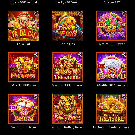
Lucky - 88 Diamond
Lucky - 88 Drum
Golden 777
Fa Da Cai
Triple Fish
Wealth - 88 Flower
Wealth - 88 Riches
Wealth - 88 Treasures
Wealth - 88 Diamond
Wealth - 88 Drum
Fortune - Rolling Riches
Fortune - Infinite Treasure