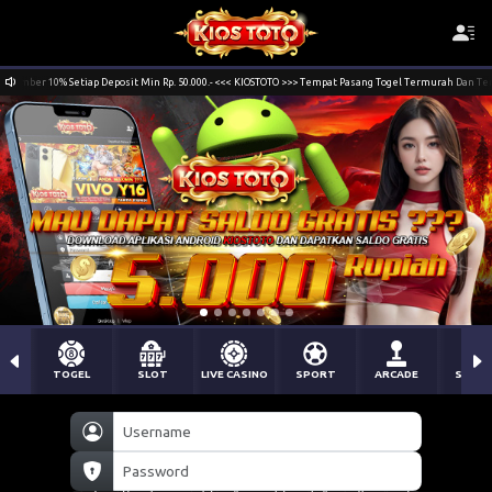
% Setiap Deposit Min Rp. 50.000.- <<< KIOSTOTO >>> Tempat Pasang Togel Termurah Dan Terpercaya
TOGEL
SLOT
LIVE CASINO
SPORT
ARCADE
SABU