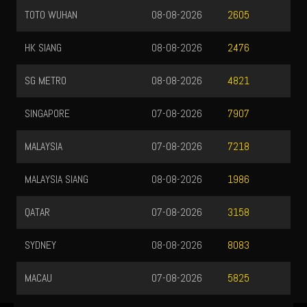
TOTO WUHAN
08-08-2026
2605
HK SIANG
08-08-2026
2476
SG METRO
08-08-2026
4821
SINGAPORE
07-08-2026
7907
MALAYSIA
07-08-2026
7218
MALAYSIA SIANG
08-08-2026
1986
QATAR
07-08-2026
3158
SYDNEY
08-08-2026
8083
MACAU
07-08-2026
5825