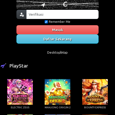
Remember Me
Masuk
Daftar Sekarang
Desktop
Wap
PlayStar
ELECTRIC ZEUS
MAHJONG ORIGIN 2
BOUNTY EXPRESS