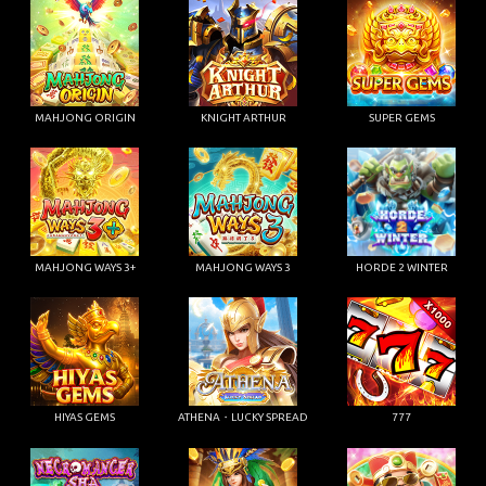
MAHJONG ORIGIN
KNIGHT ARTHUR
SUPER GEMS
MAHJONG WAYS 3+
MAHJONG WAYS 3
HORDE 2 WINTER
HIYAS GEMS
ATHENA・LUCKY SPREAD
777