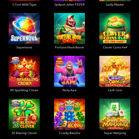
3 Coin Wild Tiger
Jackpot Joker FEVER
Lucky Macaw
Supernova
Fortune Hook Boom
Clover Coins 4x4
40 Sparkling Crown
Party Ape
Cash Coin
20 Blazing Clover
3 Lucky Baozhu
Super Mahjong