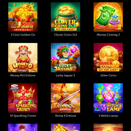
3 Coin Golden Ox
Clover Coins 3x3
Money Coming 2
Money Pot Deluxe
Lucky Jaguar 2
Joker Coins
10 Sparkling Crown
Roma X Deluxe
3 Witchs Lamp