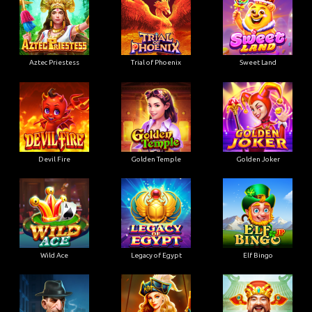
Aztec Priestess
Trial of Phoenix
Sweet Land
Devil Fire
Golden Temple
Golden Joker
Wild Ace
Legacy of Egypt
Elf Bingo