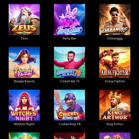
Zeus
Party Star
Dabanggg
Bangla Beauty
Cricket Sah 75
Arena Fighter
Witches Night
Cricket King 18
King Arthur