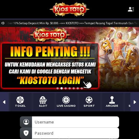
 Min Rp. 50.000.- <<< KIOSTOTO >>> Tempat Pasang Togel Termurah Dan Terpercaya
TOGEL
SLOT
LIVE CASINO
SPORT
ARCADE
SABU