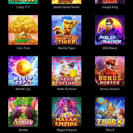
Crazy 777
Seven Seven Seven
Jungle King
Coin Tree
Master Tiger
Wild Racer
World Cup
Neko Fortune
Bonus Hunter
Samba
Mayan Empire
Thor X