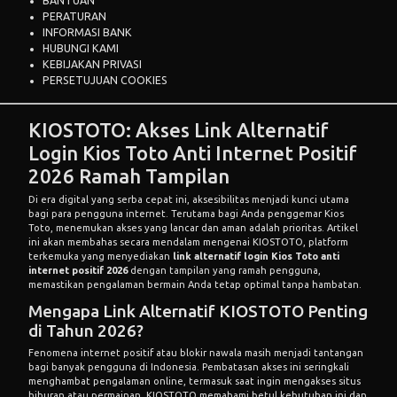
BANTUAN
PERATURAN
INFORMASI BANK
HUBUNGI KAMI
KEBIJAKAN PRIVASI
PERSETUJUAN COOKIES
KIOSTOTO: Akses Link Alternatif
Login Kios Toto Anti Internet Positif
2026 Ramah Tampilan
Di era digital yang serba cepat ini, aksesibilitas menjadi kunci utama
bagi para pengguna internet. Terutama bagi Anda penggemar Kios
Toto, menemukan akses yang lancar dan aman adalah prioritas. Artikel
ini akan membahas secara mendalam mengenai
KIOSTOTO
, platform
terkemuka yang menyediakan
link alternatif login Kios Toto anti
internet positif 2026
dengan tampilan yang ramah pengguna,
memastikan pengalaman bermain Anda tetap optimal tanpa hambatan.
Mengapa Link Alternatif KIOSTOTO Penting
di Tahun 2026?
Fenomena internet positif atau blokir nawala masih menjadi tantangan
bagi banyak pengguna di Indonesia. Pembatasan akses ini seringkali
menghambat pengalaman online, termasuk saat ingin mengakses situs
hiburan atau permainan.
KIOSTOTO
memahami betul kebutuhan ini dan