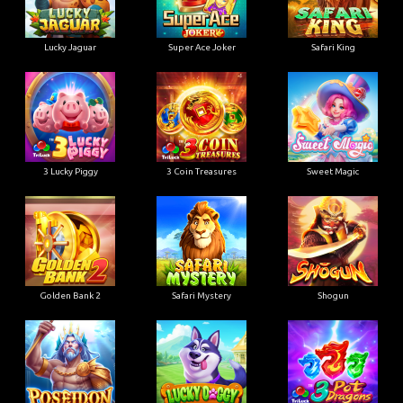
Lucky Jaguar
Super Ace Joker
Safari King
3 Lucky Piggy
3 Coin Treasures
Sweet Magic
Golden Bank 2
Safari Mystery
Shogun