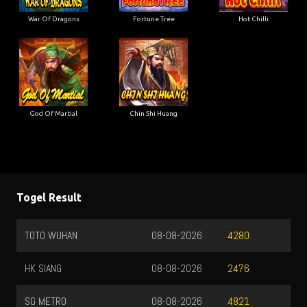
War Of Dragons
Fortune Tree
Hot Chilli
God Of Martial
Chin Shi Huang
Togel Result
TOTO WUHAN
08-08-2026
4280
HK SIANG
08-08-2026
2476
SG METRO
08-08-2026
4821