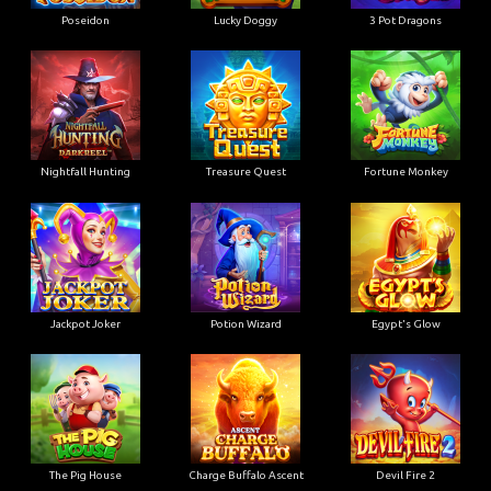
Poseidon
Lucky Doggy
3 Pot Dragons
Nightfall Hunting
Treasure Quest
Fortune Monkey
Jackpot Joker
Potion Wizard
Egypt's Glow
The Pig House
Charge Buffalo Ascent
Devil Fire 2