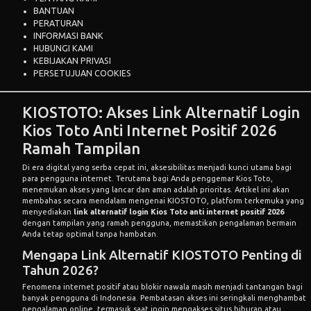
BANTUAN
PERATURAN
INFORMASI BANK
HUBUNGI KAMI
KEBIJAKAN PRIVASI
PERSETUJUAN COOKIES
KIOSTOTO: Akses Link Alternatif Login
Kios Toto Anti Internet Positif 2026
Ramah Tampilan
Di era digital yang serba cepat ini, aksesibilitas menjadi kunci utama bagi
para pengguna internet. Terutama bagi Anda penggemar Kios Toto,
menemukan akses yang lancar dan aman adalah prioritas. Artikel ini akan
membahas secara mendalam mengenai
KIOSTOTO
, platform terkemuka yang
menyediakan
link alternatif login Kios Toto anti internet positif 2026
dengan tampilan yang ramah pengguna, memastikan pengalaman bermain
Anda tetap optimal tanpa hambatan.
Mengapa Link Alternatif KIOSTOTO Penting di
Tahun 2026?
Fenomena internet positif atau blokir nawala masih menjadi tantangan bagi
banyak pengguna di Indonesia. Pembatasan akses ini seringkali menghambat
pengalaman online, termasuk saat ingin mengakses situs hiburan atau