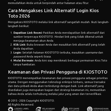
memudahkan Anda untuk berpindah antar halaman atau fitur.
Cara Mengakses Link Alternatif Login Kios
Toto 2026
Mengakses KIOSTOTO melalui link alternatif sangatlah mudah. Ikuti langkah-
langkah berikut:
Dapatkan Link Resmi:
Pastikan Anda mendapatkan link alternatif dari
sumber terpercaya KIOSTOTO. Hindari link yang tidak dikenal untuk
menjaga keamanan akun Anda.
Klik Link:
Buka browser Anda dan masukkan link alternatif yang telah
Anda dapatkan.
Login:
Setelah halaman KIOSTOTO terbuka, masukkan
username
dan
password
Anda seperti biasa.
Mulai Bermain:
Anda kini siap menikmati berbagai permainan Kios Toto
tanpa hambatan.
Keamanan dan Privasi Pengguna di KIOSTOTO
KIOSTOTO menempatkan keamanan dan privasi pengguna sebagai prioritas
utama. Dengan menggunakan teknologi enkripsi terbaru, semua transaksi
dan data pribadi Anda akan terlindungi dengan baik. Link alternatif yang
disediakan juga merupakan bagian dari strategi keamanan ini, memastikan
bahwa Anda selalu terhubung melalui jalur yang aman dan terverifikasi.
© 2015 - 2026 Copyright KIOSTOTO.
All Rights Reserved.